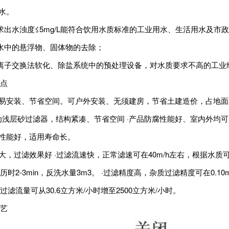
环水。
求出水浊度≤5mg/L能符合饮用水质标准的工业用水、生活用水及市
水中的悬浮物、固体物的去除；
离子交换法软化、除盐系统中的预处理设备，对水质要求不高的工业
点
、易安装、节省空间。可户外安装、无须建房，节省土建造价，占地
动浅层砂过滤器，结构紧凑、节省空间 ·产品防腐性能好、室内外均
腐性能好，适用寿命长。
量大，过滤效果好 ·过滤流速快，正常滤速可在40m/h左右，根据水质
历时2-3min，反洗水量3m3。 ·过滤精度高，杂质过滤精度可在0.1
过滤流量可从30.6立方米/小时增至2500立方米/小时。
艺